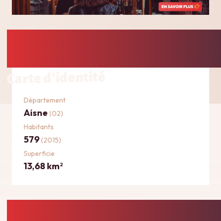
Carte d'identité
Département
Aisne
(02)
Habitants
579
(2015)
Superficie
13,68 km
2