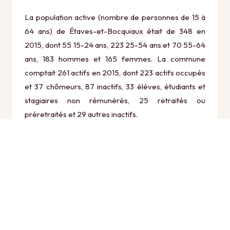
La population active (nombre de personnes de 15 à
64 ans) de Étaves-et-Bocquiaux était de 348 en
2015, dont 55 15-24 ans, 223 25-54 ans et 70 55-64
ans, 183 hommes et 165 femmes. La commune
comptait 261 actifs en 2015, dont 223 actifs occupés
et 37 chômeurs, 87 inactifs, 33 élèves, étudiants et
stagiaires non rémunérés, 25 retraités ou
préretraités et 29 autres inactifs.
Économie
Au 31 décembre 2015, Étaves-et-Bocquiaux
comptait 24 établissements actifs totalisant 13
postes, dont 9 établissements actifs dans le secteur
Agriculture, sylviculture et pêche (2 postes), 1