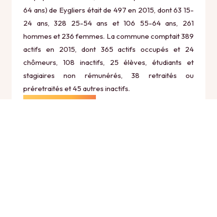
64 ans) de Eygliers était de 497 en 2015, dont 63 15-
24 ans, 328 25-54 ans et 106 55-64 ans, 261
hommes et 236 femmes. La commune comptait 389
actifs en 2015, dont 365 actifs occupés et 24
chômeurs, 108 inactifs, 25 élèves, étudiants et
stagiaires non rémunérés, 38 retraités ou
préretraités et 45 autres inactifs.
Économie
Au 31 décembre 2015, Eygliers comptait 124
établissements actifs totalisant 118 postes, dont 12
établissements actifs dans le secteur Agriculture,
sylviculture et pêche (1 postes), 8 établissements
actifs dans le secteur Industrie (8 postes), 19