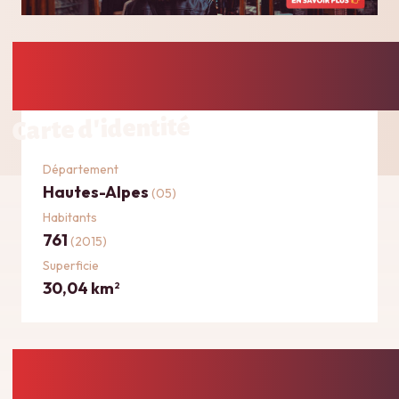
Carte d'identité
Département
Hautes-Alpes
(05)
Habitants
761
(2015)
Superficie
30,04 km
2