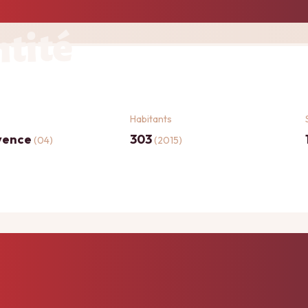
ntité
Habitants
vence
303
(04)
(2015)