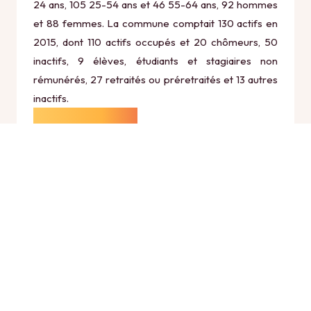
24 ans, 105 25-54 ans et 46 55-64 ans, 92 hommes
et 88 femmes. La commune comptait 130 actifs en
2015, dont 110 actifs occupés et 20 chômeurs, 50
inactifs, 9 élèves, étudiants et stagiaires non
rémunérés, 27 retraités ou préretraités et 13 autres
inactifs.
Économie
Au 31 décembre 2015, Fieulaine comptait 26
établissements actifs totalisant 20 postes, dont 10
établissements actifs dans le secteur Agriculture,
sylviculture et pêche (4 postes), 0 établissements
actifs dans le secteur Industrie (0 postes), 2
établissements actifs dans le secteur Construction (7
postes), 11 établissements actifs dans le secteur