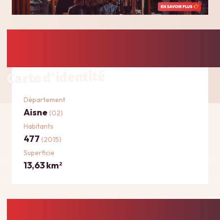
Carte d'identité
Département
Aisne
(02)
Habitants
477
(2015)
Superficie
13,63 km
2