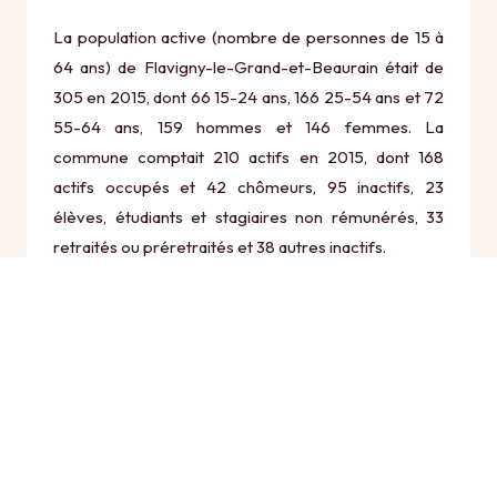
La population active (nombre de personnes de 15 à
64 ans) de Flavigny-le-Grand-et-Beaurain était de
305 en 2015, dont 66 15-24 ans, 166 25-54 ans et 72
55-64 ans, 159 hommes et 146 femmes. La
commune comptait 210 actifs en 2015, dont 168
actifs occupés et 42 chômeurs, 95 inactifs, 23
élèves, étudiants et stagiaires non rémunérés, 33
retraités ou préretraités et 38 autres inactifs.
Économie
Au 31 décembre 2015, Flavigny-le-Grand-et-
Beaurain comptait 26 établissements actifs
totalisant 33 postes, dont 6 établissements actifs
dans le secteur Agriculture, sylviculture et pêche (3