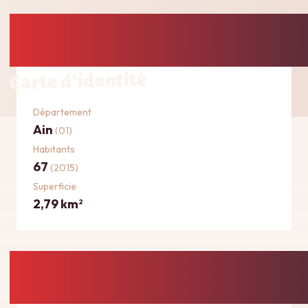
Carte d'identité
Département
Ain
(01)
Habitants
67
(2015)
Superficie
2,79 km
2