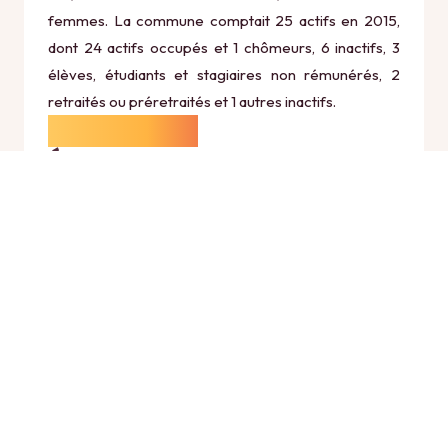
femmes. La commune comptait 25 actifs en 2015,
dont 24 actifs occupés et 1 chômeurs, 6 inactifs, 3
élèves, étudiants et stagiaires non rémunérés, 2
retraités ou préretraités et 1 autres inactifs.
Économie
Au 31 décembre 2015, Flaxieu comptait 11
établissements actifs totalisant 2 postes, dont 4
établissements actifs dans le secteur Agriculture,
sylviculture et pêche (1 postes), 1 établissements
actifs dans le secteur Industrie (0 postes), 1
établissements actifs dans le secteur Construction
(0 postes), 4 établissements actifs dans le secteur
Commerce, transports et services divers (0 postes)