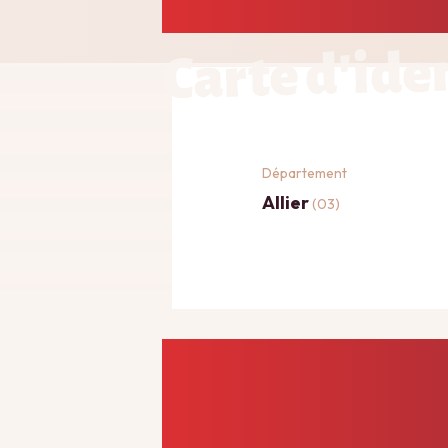
Carte d'ide
Département
Allier
(03)