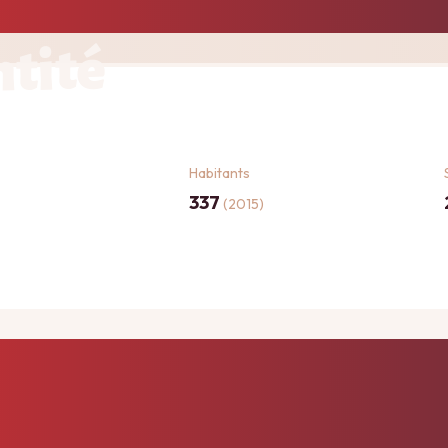
ntité
Habitants
337
(2015)