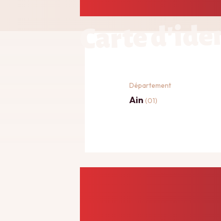
Carte d'ide
Département
Ain
(01)