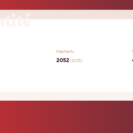
ntité
Habitants
2052
(2015)