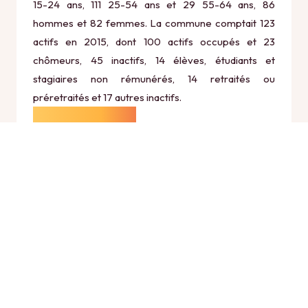
15-24 ans, 111 25-54 ans et 29 55-64 ans, 86
hommes et 82 femmes. La commune comptait 123
actifs en 2015, dont 100 actifs occupés et 23
chômeurs, 45 inactifs, 14 élèves, étudiants et
stagiaires non rémunérés, 14 retraités ou
préretraités et 17 autres inactifs.
Économie
Au 31 décembre 2015, Fontenelle comptait 15
établissements actifs totalisant 5 postes, dont 7
établissements actifs dans le secteur Agriculture,
sylviculture et pêche (1 postes), 1 établissements
actifs dans le secteur Industrie (0 postes), 2
établissements actifs dans le secteur Construction (2
postes), 3 établissements actifs dans le secteur