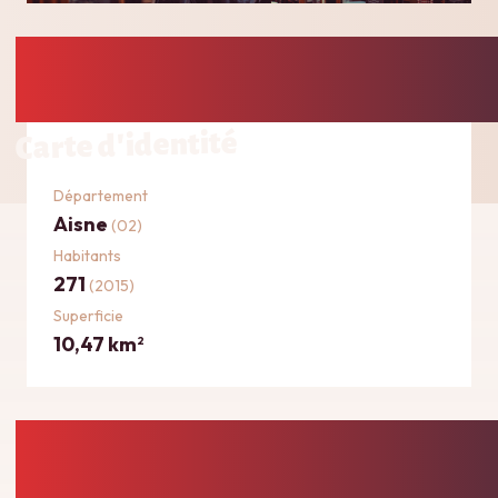
Carte d'identité
Département
Aisne
(02)
Habitants
271
(2015)
Superficie
10,47 km
2