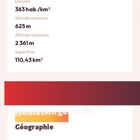
Densité
363 hab./km
2
Altitude minimum
625 m
Altitude maximum
2 361 m
Superficie
110,43 km
2
Présentation générale
Géographie