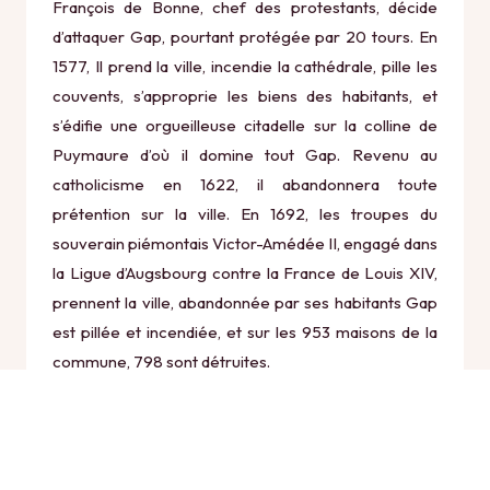
François de Bonne, chef des protestants, décide
d’attaquer Gap, pourtant protégée par 20 tours. En
1577, Il prend la ville, incendie la cathédrale, pille les
couvents, s’approprie les biens des habitants, et
s’édifie une orgueilleuse citadelle sur la colline de
Puymaure d’où il domine tout Gap. Revenu au
catholicisme en 1622, il abandonnera toute
prétention sur la ville. En 1692, les troupes du
souverain piémontais Victor-Amédée II, engagé dans
la Ligue d’Augsbourg contre la France de Louis XIV,
prennent la ville, abandonnée par ses habitants Gap
est pillée et incendiée, et sur les 953 maisons de la
commune, 798 sont détruites.
En 1790, pendant la Révolution française, la province
du Dauphiné est scindée en trois départements : la
Drôme, l’Isère et les Hautes-Alpes, dont Gap devient