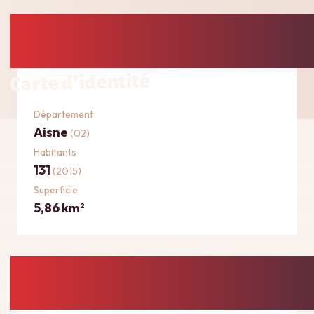
Carte d'identité
Département
Aisne
(02)
Habitants
131
(2015)
Superficie
5,86 km
2