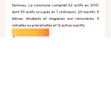
femmes. La commune comptait 62 actifs en 2015,
dont 55 actifs occupés et 7 chômeurs, 25 inactifs, 9
élèves, étudiants et stagiaires non rémunérés, 5
retraités ou préretraités et 12 autres inactifs.
Économie
Au 31 décembre 2015, Gergny comptait 14
établissements actifs totalisant 3 postes, dont 6
établissements actifs dans le secteur Agriculture,
sylviculture et pêche (0 postes), 0 établissements
actifs dans le secteur Industrie (0 postes), 5
établissements actifs dans le secteur Construction (1
postes), 2 établissements actifs dans le secteur
Commerce, transports et services divers (0 postes)