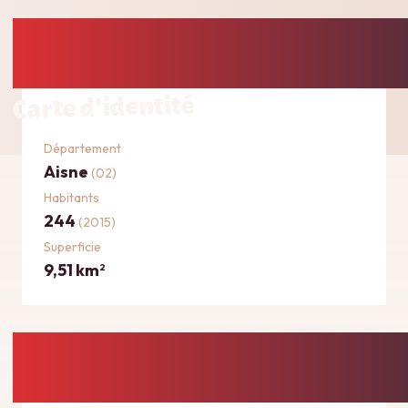
Carte d'identité
Département
Aisne
(02)
Habitants
244
(2015)
Superficie
9,51 km
2