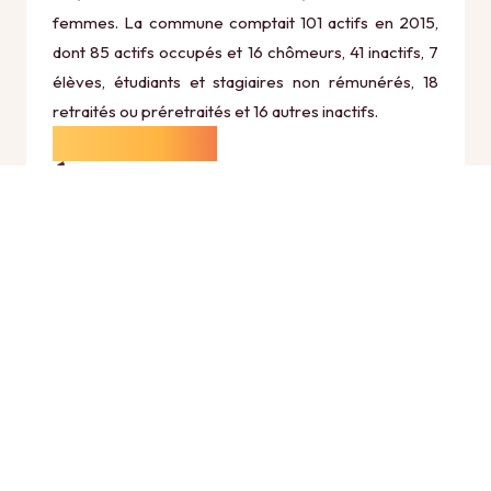
femmes. La commune comptait 101 actifs en 2015,
dont 85 actifs occupés et 16 chômeurs, 41 inactifs, 7
élèves, étudiants et stagiaires non rémunérés, 18
retraités ou préretraités et 16 autres inactifs.
Économie
Au 31 décembre 2015, Iron comptait 20
établissements actifs totalisant 8 postes, dont 5
établissements actifs dans le secteur Agriculture,
sylviculture et pêche (5 postes), 3 établissements
actifs dans le secteur Industrie (0 postes), 0
établissements actifs dans le secteur Construction
(0 postes), 10 établissements actifs dans le secteur
Commerce, transports et services divers (1 postes)