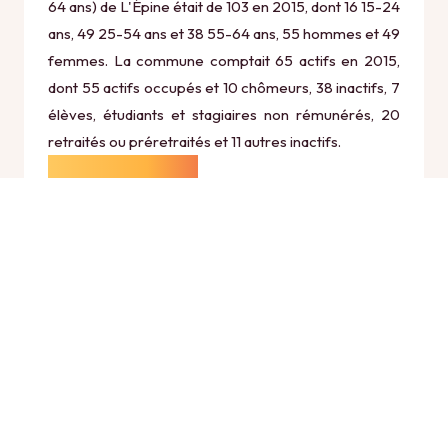
64 ans) de L'Épine était de 103 en 2015, dont 16 15-24
ans, 49 25-54 ans et 38 55-64 ans, 55 hommes et 49
femmes. La commune comptait 65 actifs en 2015,
dont 55 actifs occupés et 10 chômeurs, 38 inactifs, 7
élèves, étudiants et stagiaires non rémunérés, 20
retraités ou préretraités et 11 autres inactifs.
Économie
Au 31 décembre 2015, L'Épine comptait 28
établissements actifs totalisant 4 postes, dont 7
établissements actifs dans le secteur Agriculture,
sylviculture et pêche (0 postes), 7 établissements
actifs dans le secteur Industrie (0 postes), 2
établissements actifs dans le secteur Construction
(0 postes), 7 établissements actifs dans le secteur