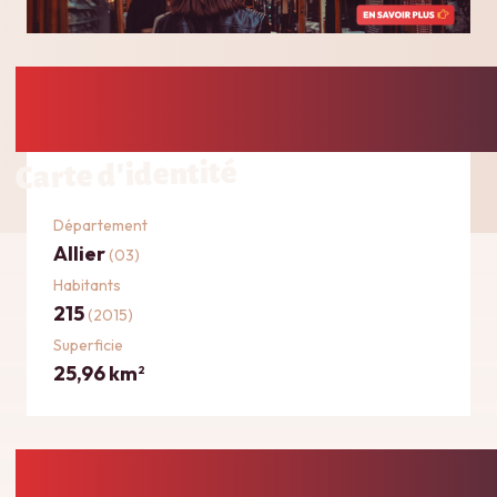
Carte d'identité
Département
Allier
(03)
Habitants
215
(2015)
Superficie
25,96 km
2