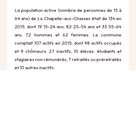
La population active (nombre de personnes de 15 à
64 ans) de La Chapelle-aux-Chasses était de 134 en
2015, dont 19 15-24 ans, 82 25-54 ans et 33 55-64
ans, 72 hommes et 62 femmes. La commune
comptait 107 actifs en 2015, dont 98 actifs occupés
et 9 chômeurs, 27 inactifs, 10 élèves, étudiants et
stagiaires non rémunérés, 7 retraités ou préretraités
et 10 autres inactifs.
Économie
Au 31 décembre 2015, La Chapelle-aux-Chasses
comptait 29 établissements actifs totalisant 8
postes, dont 17 établissements actifs dans le secteur
Agriculture, sylviculture et pêche (2 postes), 2