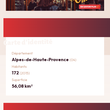
Carte d'identité
Département
Alpes-de-Haute-Provence
(04)
Habitants
172
(2015)
Superficie
56,08 km
2