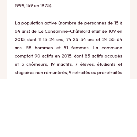
1999, 169 en 1975).
La population active (nombre de personnes de 15 à
64 ans) de La Condamine-Châtelard était de 109 en
2015, dont 11 15-24 ans, 74 25-54 ans et 24 55-64
ans, 58 hommes et 51 femmes. La commune
comptait 90 actifs en 2015, dont 85 actifs occupés
et 5 chômeurs, 19 inactifs, 7 élèves, étudiants et
stagiaires non rémunérés, 9 retraités ou préretraités
et 3 autres inactifs.
Économie
Au 31 décembre 2015, La Condamine-Châtelard
comptait 42 établissements actifs totalisant 15