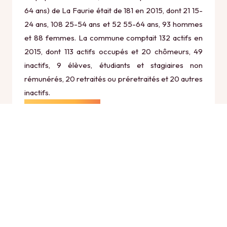
64 ans) de La Faurie était de 181 en 2015, dont 21 15-
24 ans, 108 25-54 ans et 52 55-64 ans, 93 hommes
et 88 femmes. La commune comptait 132 actifs en
2015, dont 113 actifs occupés et 20 chômeurs, 49
inactifs, 9 élèves, étudiants et stagiaires non
rémunérés, 20 retraités ou préretraités et 20 autres
inactifs.
Économie
Au 31 décembre 2015, La Faurie comptait 33
établissements actifs totalisant 17 postes, dont 6
établissements actifs dans le secteur Agriculture,
sylviculture et pêche (0 postes), 3 établissements
actifs dans le secteur Industrie (0 postes), 3