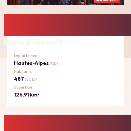
Carte d'identité
Département
Hautes-Alpes
(05)
Habitants
487
(2015)
Superficie
126,91 km
2