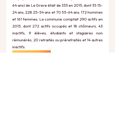
64 ans) de La Grave était de 333 en 2015, dont 35 15-
24 ans, 228 25-54 ans et 70 55-64 ans, 172 hommes
et 161 femmes. La commune comptait 290 actifs en
2015, dont 272 actifs occupés et 18 chômeurs, 43
inactifs, 9 élèves, étudiants et stagiaires non
rémunérés, 20 retraités ou préretraités et 14 autres
inactifs.
Économie
Au 31 décembre 2015, La Grave comptait 183
établissements actifs totalisant 149 postes, dont 11
établissements actifs dans le secteur Agriculture,
sylviculture et pêche (0 postes), 10 établissements
actifs dans le secteur Industrie (3 postes), 17