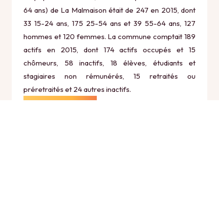
64 ans) de La Malmaison était de 247 en 2015, dont
33 15-24 ans, 175 25-54 ans et 39 55-64 ans, 127
hommes et 120 femmes. La commune comptait 189
actifs en 2015, dont 174 actifs occupés et 15
chômeurs, 58 inactifs, 18 élèves, étudiants et
stagiaires non rémunérés, 15 retraités ou
préretraités et 24 autres inactifs.
Économie
Au 31 décembre 2015, La Malmaison comptait 26
établissements actifs totalisant 16 postes, dont 10
établissements actifs dans le secteur Agriculture,
sylviculture et pêche (7 postes), 1 établissements
actifs dans le secteur Industrie (0 postes), 3