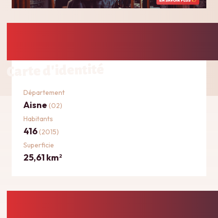
Carte d'identité
Département
Aisne
(02)
Habitants
416
(2015)
Superficie
25,61 km
2