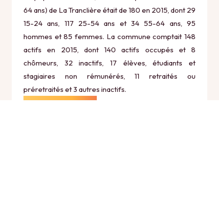
64 ans) de La Tranclière était de 180 en 2015, dont 29
15-24 ans, 117 25-54 ans et 34 55-64 ans, 95
hommes et 85 femmes. La commune comptait 148
actifs en 2015, dont 140 actifs occupés et 8
chômeurs, 32 inactifs, 17 élèves, étudiants et
stagiaires non rémunérés, 11 retraités ou
préretraités et 3 autres inactifs.
Économie
Au 31 décembre 2015, La Tranclière comptait 33
établissements actifs totalisant 46 postes, dont 12
établissements actifs dans le secteur Agriculture,
sylviculture et pêche (11 postes), 0 établissements
actifs dans le secteur Industrie (0 postes), 8