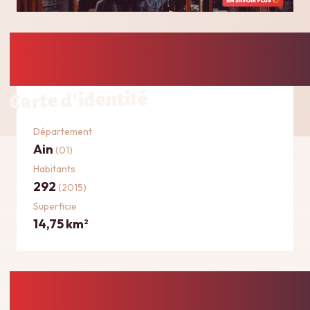
Carte d'identité
Département
Ain
(01)
Habitants
292
(2015)
Superficie
14,75 km
2