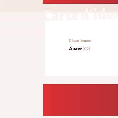
Carte d'ide
Département
Aisne
(02)