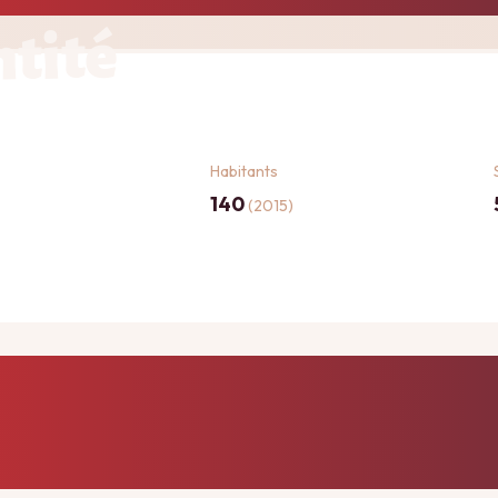
ntité
Habitants
140
(2015)