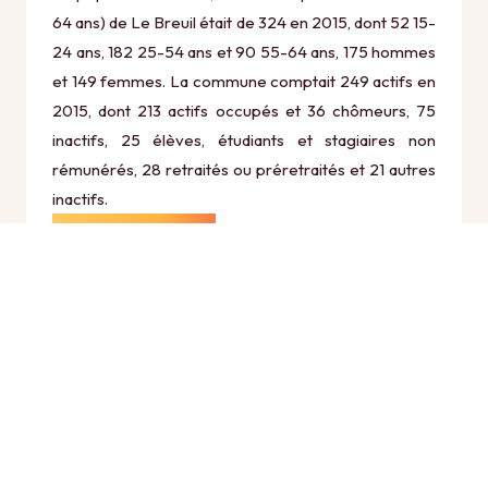
64 ans) de Le Breuil était de 324 en 2015, dont 52 15-
24 ans, 182 25-54 ans et 90 55-64 ans, 175 hommes
et 149 femmes. La commune comptait 249 actifs en
2015, dont 213 actifs occupés et 36 chômeurs, 75
inactifs, 25 élèves, étudiants et stagiaires non
rémunérés, 28 retraités ou préretraités et 21 autres
inactifs.
Économie
Au 31 décembre 2015, Le Breuil comptait 65
établissements actifs totalisant 29 postes, dont 17
établissements actifs dans le secteur Agriculture,
sylviculture et pêche (0 postes), 8 établissements
actifs dans le secteur Industrie (6 postes), 4