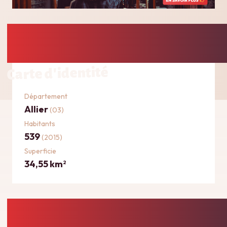
Carte d'identité
Département
Allier
(03)
Habitants
539
(2015)
Superficie
34,55 km
2