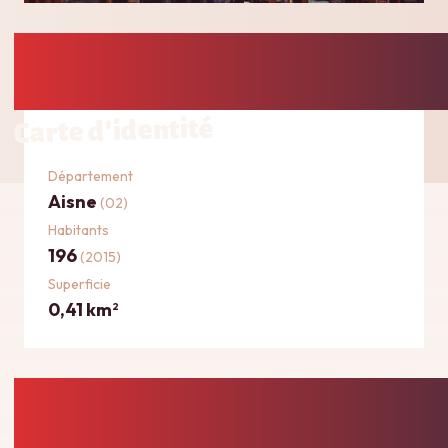
Carte d'identité
Département
Aisne
(02)
Habitants
196
(2015)
Superficie
0,41 km
2