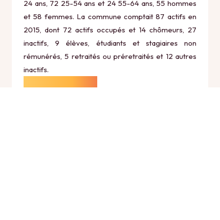
24 ans, 72 25-54 ans et 24 55-64 ans, 55 hommes
et 58 femmes. La commune comptait 87 actifs en
2015, dont 72 actifs occupés et 14 chômeurs, 27
inactifs, 9 élèves, étudiants et stagiaires non
rémunérés, 5 retraités ou préretraités et 12 autres
inactifs.
Économie
Au 31 décembre 2015, Le Catelet comptait 26
établissements actifs totalisant 129 postes, dont 0
établissements actifs dans le secteur Agriculture,
sylviculture et pêche (0 postes), 2 établissements
actifs dans le secteur Industrie (6 postes), 0
établissements actifs dans le secteur Construction
(0 postes), 14 établissements actifs dans le secteur