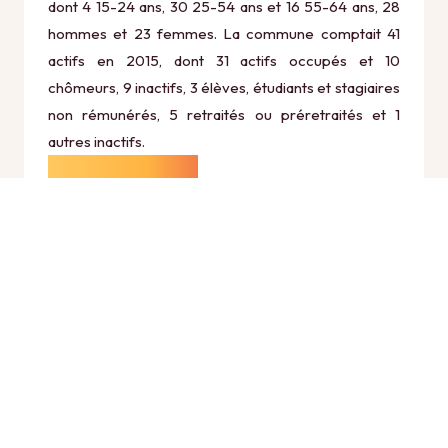
dont 4 15-24 ans, 30 25-54 ans et 16 55-64 ans, 28
hommes et 23 femmes. La commune comptait 41
actifs en 2015, dont 31 actifs occupés et 10
chômeurs, 9 inactifs, 3 élèves, étudiants et stagiaires
non rémunérés, 5 retraités ou préretraités et 1
autres inactifs.
Économie
Au 31 décembre 2015, Le Plessier-Huleu comptait 9
établissements actifs totalisant 2 postes, dont 3
établissements actifs dans le secteur Agriculture,
sylviculture et pêche (2 postes), 0 établissements
actifs dans le secteur Industrie (0 postes), 2
établissements actifs dans le secteur Construction
(0 postes), 3 établissements actifs dans le secteur