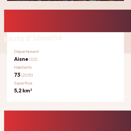
Carte d'identité
Département
Aisne
(02)
Habitants
73
(2015)
Superficie
5,2 km
2