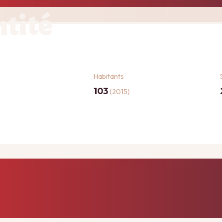
ntité
Habitants
103
(2015)