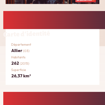
Carte d'identité
Département
Allier
(03)
Habitants
262
(2015)
Superficie
26,37 km
2