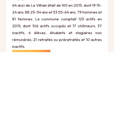
64 ans) de Le Vilhain était de 160 en 2015, dont 19 15-
24 ans, 88 25-54 ans et 53 55-64 ans, 79 hommes et
81 femmes. La commune comptait 123 actifs en
2015, dont 106 actifs occupés et 17 chômeurs, 37
inactifs, 6 élèves, étudiants et stagiaires non
rémunérés, 21 retraités ou préretraités et 10 autres
inactifs.
Économie
Au 31 décembre 2015, Le Vilhain comptait 38
établissements actifs totalisant 12 postes, dont 18
établissements actifs dans le secteur Agriculture,
sylviculture et pêche (5 postes), 2 établissements
actifs dans le secteur Industrie (0 postes), 6