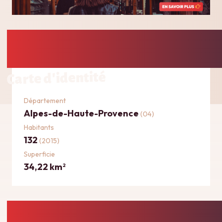
Carte d'identité
Département
Alpes-de-Haute-Provence
(04)
Habitants
132
(2015)
Superficie
34,22 km
2