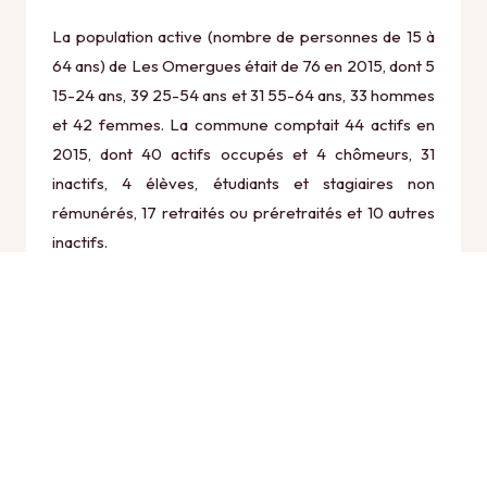
La population active (nombre de personnes de 15 à
64 ans) de Les Omergues était de 76 en 2015, dont 5
15-24 ans, 39 25-54 ans et 31 55-64 ans, 33 hommes
et 42 femmes. La commune comptait 44 actifs en
2015, dont 40 actifs occupés et 4 chômeurs, 31
inactifs, 4 élèves, étudiants et stagiaires non
rémunérés, 17 retraités ou préretraités et 10 autres
inactifs.
Économie
Au 31 décembre 2015, Les Omergues comptait 18
établissements actifs totalisant 9 postes, dont 6
établissements actifs dans le secteur Agriculture,
sylviculture et pêche (0 postes), 1 établissements