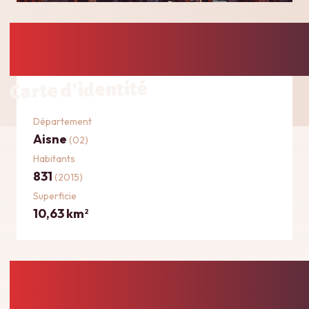
Carte d'identité
Département
Aisne
(02)
Habitants
831
(2015)
Superficie
10,63 km
2