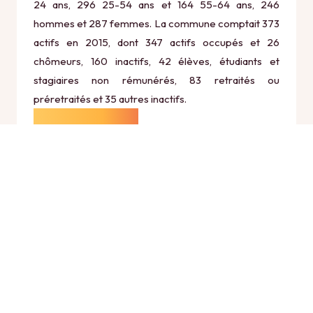
24 ans, 296 25-54 ans et 164 55-64 ans, 246
hommes et 287 femmes. La commune comptait 373
actifs en 2015, dont 347 actifs occupés et 26
chômeurs, 160 inactifs, 42 élèves, étudiants et
stagiaires non rémunérés, 83 retraités ou
préretraités et 35 autres inactifs.
Économie
Au 31 décembre 2015, Lesdins comptait 41
établissements actifs totalisant 57 postes, dont 5
établissements actifs dans le secteur Agriculture,
sylviculture et pêche (5 postes), 3 établissements
actifs dans le secteur Industrie (11 postes), 8
établissements actifs dans le secteur Construction
(11 postes), 18 établissements actifs dans le secteur