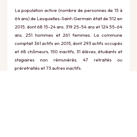
La population active (nombre de personnes de 15 à
64 ans) de Lesquielles-Saint-Germain était de 512 en
2015, dont 68 15-24 ans, 319 25-54 ans et 124 55-64
ans, 251 hommes et 261 femmes. La commune
comptait 361 actifs en 2015, dont 293 actifs occupés
et 68 chômeurs, 150 inactifs, 31 élèves, étudiants et
stagiaires non rémunérés, 47 retraités ou
préretraités et 73 autres inactifs.
Économie
Au 31 décembre 2015, Lesquielles-Saint-Germain
comptait 31 établissements actifs totalisant 17
postes, dont 9 établissements actifs dans le secteur
Agriculture, sylviculture et pêche (0 postes), 2