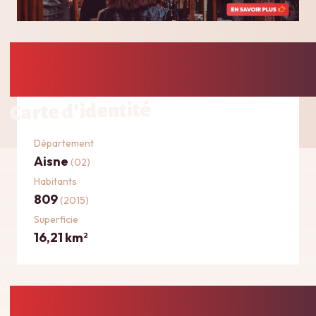
Carte d'identité
Département
Aisne
(02)
Habitants
809
(2015)
Superficie
16,21 km
2