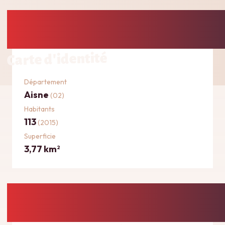
Carte d'identité
Département
Aisne
(02)
Habitants
113
(2015)
Superficie
3,77 km
2