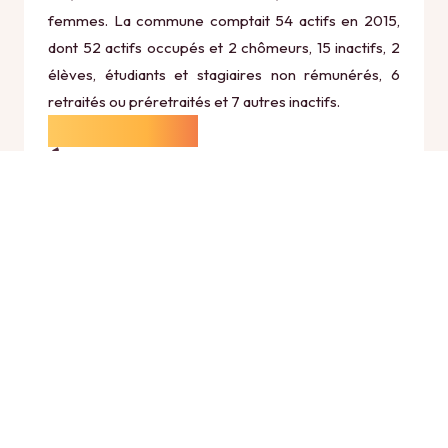
femmes. La commune comptait 54 actifs en 2015,
dont 52 actifs occupés et 2 chômeurs, 15 inactifs, 2
élèves, étudiants et stagiaires non rémunérés, 6
retraités ou préretraités et 7 autres inactifs.
Économie
Au 31 décembre 2015, Lierval comptait 8
établissements actifs totalisant 4 postes, dont 1
établissements actifs dans le secteur Agriculture,
sylviculture et pêche (2 postes), 1 établissements
actifs dans le secteur Industrie (0 postes), 1
établissements actifs dans le secteur Construction
(0 postes), 4 établissements actifs dans le secteur
Commerce, transports et services divers (0 postes)