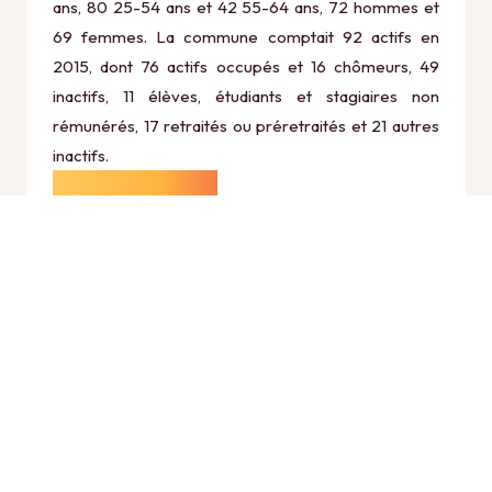
ans, 80 25-54 ans et 42 55-64 ans, 72 hommes et
69 femmes. La commune comptait 92 actifs en
2015, dont 76 actifs occupés et 16 chômeurs, 49
inactifs, 11 élèves, étudiants et stagiaires non
rémunérés, 17 retraités ou préretraités et 21 autres
inactifs.
Économie
Au 31 décembre 2015, Lislet comptait 24
établissements actifs totalisant 81 postes, dont 6
établissements actifs dans le secteur Agriculture,
sylviculture et pêche (1 postes), 0 établissements
actifs dans le secteur Industrie (0 postes), 2
établissements actifs dans le secteur Construction
(24 postes), 14 établissements actifs dans le secteur