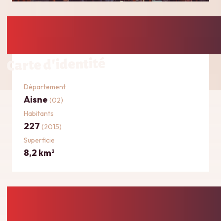
Carte d'identité
Département
Aisne
(02)
Habitants
227
(2015)
Superficie
8,2 km
2