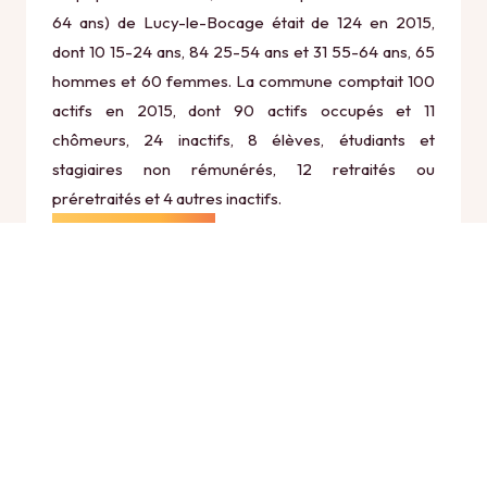
64 ans) de Lucy-le-Bocage était de 124 en 2015,
dont 10 15-24 ans, 84 25-54 ans et 31 55-64 ans, 65
hommes et 60 femmes. La commune comptait 100
actifs en 2015, dont 90 actifs occupés et 11
chômeurs, 24 inactifs, 8 élèves, étudiants et
stagiaires non rémunérés, 12 retraités ou
préretraités et 4 autres inactifs.
Économie
Au 31 décembre 2015, Lucy-le-Bocage comptait 16
établissements actifs totalisant 12 postes, dont 3
établissements actifs dans le secteur Agriculture,
sylviculture et pêche (0 postes), 1 établissements
actifs dans le secteur Industrie (0 postes), 1