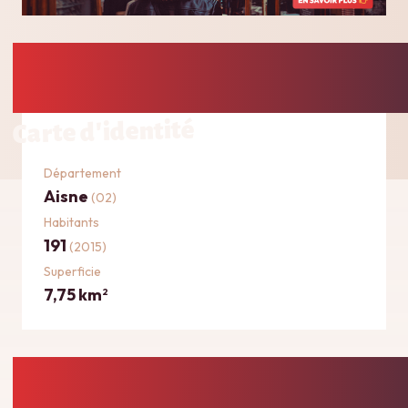
Carte d'identité
Département
Aisne
(02)
Habitants
191
(2015)
Superficie
7,75 km
2