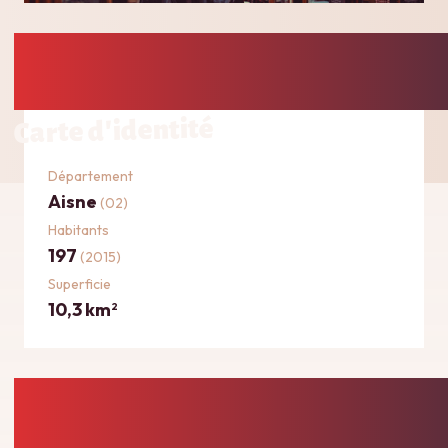
Carte d'identité
Département
Aisne
(02)
Habitants
197
(2015)
Superficie
10,3 km
2