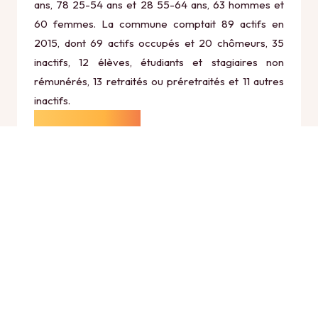
ans, 78 25-54 ans et 28 55-64 ans, 63 hommes et
60 femmes. La commune comptait 89 actifs en
2015, dont 69 actifs occupés et 20 chômeurs, 35
inactifs, 12 élèves, étudiants et stagiaires non
rémunérés, 13 retraités ou préretraités et 11 autres
inactifs.
Économie
Au 31 décembre 2015, Malzy comptait 17
établissements actifs totalisant 8 postes, dont 7
établissements actifs dans le secteur Agriculture,
sylviculture et pêche (0 postes), 0 établissements
actifs dans le secteur Industrie (0 postes), 2
établissements actifs dans le secteur Construction (6
postes), 7 établissements actifs dans le secteur