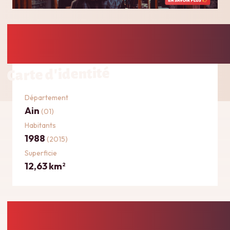
Carte d'identité
Département
Ain
(01)
Habitants
1988
(2015)
Superficie
12,63 km
2