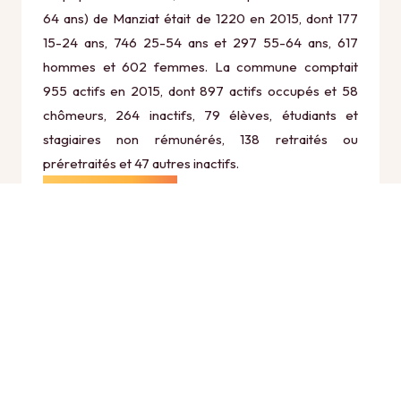
64 ans) de Manziat était de 1220 en 2015, dont 177
15-24 ans, 746 25-54 ans et 297 55-64 ans, 617
hommes et 602 femmes. La commune comptait
955 actifs en 2015, dont 897 actifs occupés et 58
chômeurs, 264 inactifs, 79 élèves, étudiants et
stagiaires non rémunérés, 138 retraités ou
préretraités et 47 autres inactifs.
Économie
Au 31 décembre 2015, Manziat comptait 131
établissements actifs totalisant 535 postes, dont 12
établissements actifs dans le secteur Agriculture,
sylviculture et pêche (10 postes), 11 établissements
actifs dans le secteur Industrie (208 postes), 20