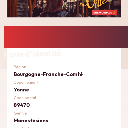
Carte d'identité
Région
Bourgogne-Franche-Comté
Département
Yonne
Code postal
89470
Gentilé
Monestésiens