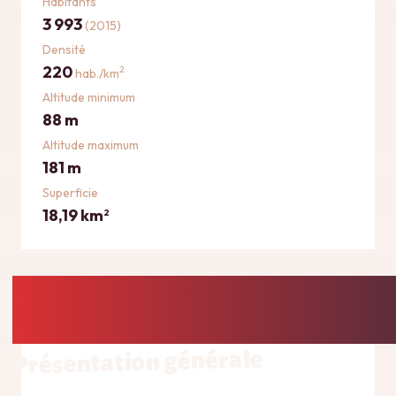
Habitants
3 993
(2015)
Densité
220
2
hab./km
Altitude minimum
88 m
Altitude maximum
181 m
Superficie
18,19 km
2
Présentation générale