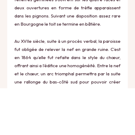
deux ouvertures en forme de trèfle apparaissent
dans les pignons. Suivant une disposition assez rare
en Bourgogne le toit se termine en bâtière.
Au XVIIe siècle, suite à un procès verbal, la paroisse
fut obligée de relever la nef en grande ruine. C’est
en 1864 qu’elle fut refaite dans le style du chœur,
offrant ainsi a l’édifice une homogénéité. Entre la nef
et le chœur, un arc triomphal permettra par la suite
une rallonge du bas-côté sud pour pouvoir créer
l’autel de la vierge dont le culte s’est renforcé au fil du
temps.
L’église Saint Cyr est devenue propriété communale
en 1905 par suite du vote de la loi organisant la
séparation des pouvoirs Etat-Eglise. Depuis cette