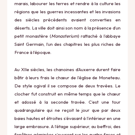
marais, labourer les terres et rendre à la culture les
régions que les guerres incessantes et les invasions
des siècles précédents avaient converties en
déserts. La ville doit ainsi son nom à la présence d’un
petit monastère (
Monasterium
) rattaché à l’abbaye
Saint Germain, l’un des chapitres les plus riches de
France à l’époque.
Au XIIe siècles, les chanoines d’Auxerre durent faire
bâtir à leurs frais le chœur de l’église de Moneteau.
De style ogival il se compose de deux travées. Le
clocher fut construit en même temps que le chœur
et adossé à la seconde travée. C‘est une tour
quadrangulaire qui ne reçoit le jour que par deux
baies hautes et étroites s’évasant à l’intérieur en une
large embrasure. A l’étage supérieur, au beffroi, des
fenêtres géminées s’ouvrent sur les quatre faces et