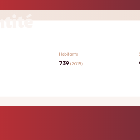
ntité
Habitants
739
(2015)