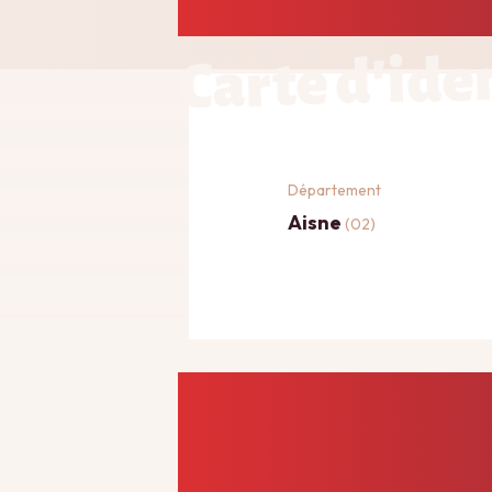
Carte d'ide
Département
Aisne
(02)