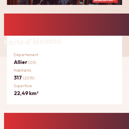
Carte d'identité
Département
Allier
(03)
Habitants
317
(2015)
Superficie
22,49 km
2