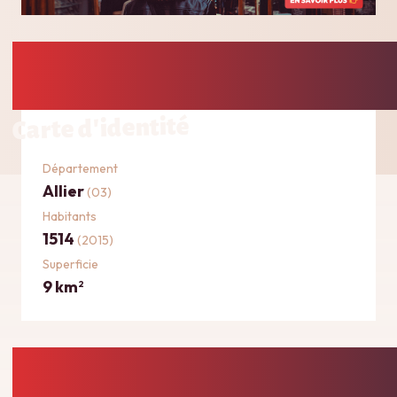
Carte d'identité
Département
Allier
(03)
Habitants
1514
(2015)
Superficie
9 km
2