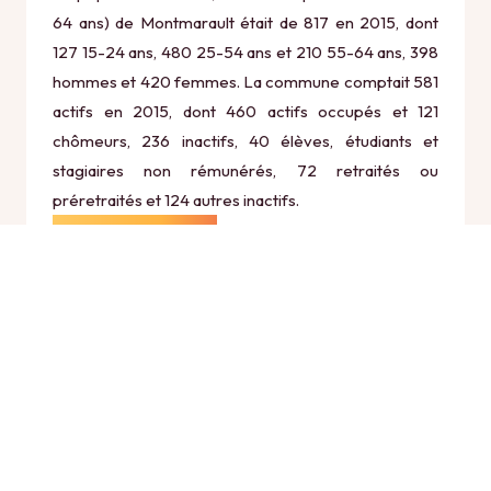
64 ans) de Montmarault était de 817 en 2015, dont
127 15-24 ans, 480 25-54 ans et 210 55-64 ans, 398
hommes et 420 femmes. La commune comptait 581
actifs en 2015, dont 460 actifs occupés et 121
chômeurs, 236 inactifs, 40 élèves, étudiants et
stagiaires non rémunérés, 72 retraités ou
préretraités et 124 autres inactifs.
Économie
Au 31 décembre 2015, Montmarault comptait 174
établissements actifs totalisant 782 postes, dont 6
établissements actifs dans le secteur Agriculture,
sylviculture et pêche (6 postes), 11 établissements
actifs dans le secteur Industrie (84 postes), 13