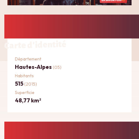
Carte d'identité
Département
Hautes-Alpes
(05)
Habitants
515
(2015)
Superficie
48,77 km
2