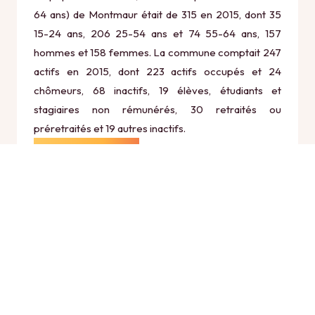
64 ans) de Montmaur était de 315 en 2015, dont 35
15-24 ans, 206 25-54 ans et 74 55-64 ans, 157
hommes et 158 femmes. La commune comptait 247
actifs en 2015, dont 223 actifs occupés et 24
chômeurs, 68 inactifs, 19 élèves, étudiants et
stagiaires non rémunérés, 30 retraités ou
préretraités et 19 autres inactifs.
Économie
Au 31 décembre 2015, Montmaur comptait 54
établissements actifs totalisant 32 postes, dont 5
établissements actifs dans le secteur Agriculture,
sylviculture et pêche (0 postes), 8 établissements
actifs dans le secteur Industrie (8 postes), 14