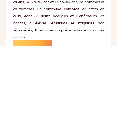
24 ans, 30 25-54 ans et 17 55-64 ans, 26 hommes et
28 femmes. La commune comptait 29 actifs en
2015, dont 28 actifs occupés et 1 chômeurs, 25
inactifs, 6 élèves, étudiants et stagiaires non
rémunérés, 11 retraités ou préretraités et 9 autres
inactifs.
Économie
Au 31 décembre 2015, Montmorin comptait 17
établissements actifs totalisant 4 postes, dont 5
établissements actifs dans le secteur Agriculture,
sylviculture et pêche (0 postes), 0 établissements
actifs dans le secteur Industrie (0 postes), 3
établissements actifs dans le secteur Construction (1
postes), 5 établissements actifs dans le secteur