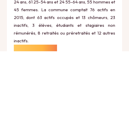
24 ans, 61 25-54 ans et 24 55-64 ans, 55 hommes et
45 femmes. La commune comptait 76 actifs en
2015, dont 63 actifs occupés et 13 chômeurs, 23
inactifs, 3 élèves, étudiants et stagiaires non
rémunérés, 8 retraités ou préretraités et 12 autres
inactifs.
Économie
Au 31 décembre 2015, Noyales comptait 13
établissements actifs totalisant 10 postes, dont 7
établissements actifs dans le secteur Agriculture,
sylviculture et pêche (5 postes), 0 établissements
actifs dans le secteur Industrie (0 postes), 0
établissements actifs dans le secteur Construction
(0 postes), 5 établissements actifs dans le secteur