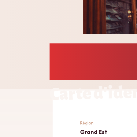
Carte d'ide
Région
Grand Est