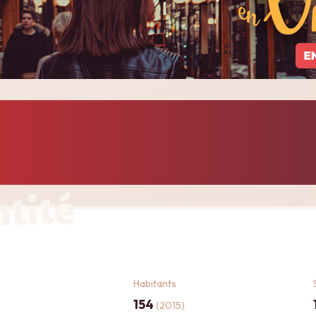
ntité
Habitants
154
(2015)