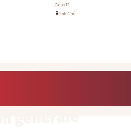
Densité
9
2
hab./km
on générale