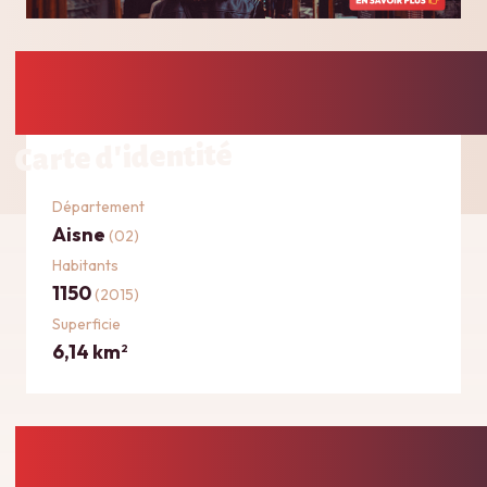
Carte d'identité
Département
Aisne
(02)
Habitants
1150
(2015)
Superficie
6,14 km
2