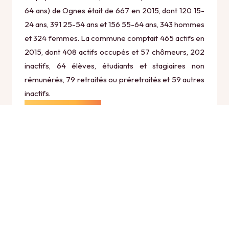
64 ans) de Ognes était de 667 en 2015, dont 120 15-
24 ans, 391 25-54 ans et 156 55-64 ans, 343 hommes
et 324 femmes. La commune comptait 465 actifs en
2015, dont 408 actifs occupés et 57 chômeurs, 202
inactifs, 64 élèves, étudiants et stagiaires non
rémunérés, 79 retraités ou préretraités et 59 autres
inactifs.
Économie
Au 31 décembre 2015, Ognes comptait 48
établissements actifs totalisant 41 postes, dont 4
établissements actifs dans le secteur Agriculture,
sylviculture et pêche (1 postes), 2 établissements
actifs dans le secteur Industrie (0 postes), 9