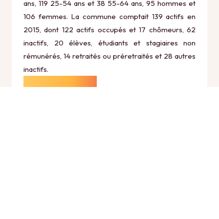
ans, 119 25-54 ans et 38 55-64 ans, 95 hommes et
106 femmes. La commune comptait 139 actifs en
2015, dont 122 actifs occupés et 17 chômeurs, 62
inactifs, 20 élèves, étudiants et stagiaires non
rémunérés, 14 retraités ou préretraités et 28 autres
inactifs.
Économie
Au 31 décembre 2015, Ohis comptait 15
établissements actifs totalisant 12 postes, dont 5
établissements actifs dans le secteur Agriculture,
sylviculture et pêche (1 postes), 0 établissements
actifs dans le secteur Industrie (0 postes), 2
établissements actifs dans le secteur Construction (3
postes), 6 établissements actifs dans le secteur