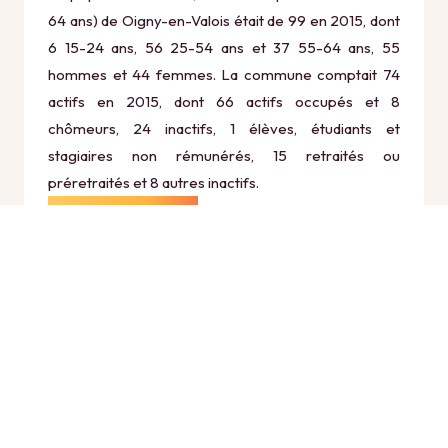
64 ans) de Oigny-en-Valois était de 99 en 2015, dont
6 15-24 ans, 56 25-54 ans et 37 55-64 ans, 55
hommes et 44 femmes. La commune comptait 74
actifs en 2015, dont 66 actifs occupés et 8
chômeurs, 24 inactifs, 1 élèves, étudiants et
stagiaires non rémunérés, 15 retraités ou
préretraités et 8 autres inactifs.
Économie
Au 31 décembre 2015, Oigny-en-Valois comptait 14
établissements actifs totalisant 3 postes, dont 4
établissements actifs dans le secteur Agriculture,
sylviculture et pêche (1 postes), 0 établissements
actifs dans le secteur Industrie (0 postes), 1