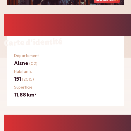
Carte d'identité
Département
Aisne
(02)
Habitants
151
(2015)
Superficie
11,88 km
2