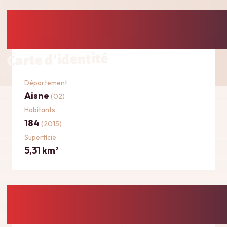
Carte d'identité
Département
Aisne
(02)
Habitants
184
(2015)
Superficie
5,31 km
2