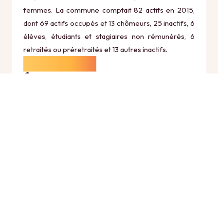
femmes. La commune comptait 82 actifs en 2015,
dont 69 actifs occupés et 13 chômeurs, 25 inactifs, 6
élèves, étudiants et stagiaires non rémunérés, 6
retraités ou préretraités et 13 autres inactifs.
Économie
Au 31 décembre 2015, Ollezy comptait 13
établissements actifs totalisant 6 postes, dont 3
établissements actifs dans le secteur Agriculture,
sylviculture et pêche (3 postes), 1 établissements
actifs dans le secteur Industrie (0 postes), 0
établissements actifs dans le secteur Construction
(0 postes), 7 établissements actifs dans le secteur
Commerce, transports et services divers (2 postes)