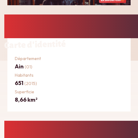
Carte d'identité
Département
Ain
(01)
Habitants
651
(2015)
Superficie
8,66 km
2