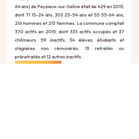
64 ans) de Peyzieux-sur-Saône était de 429 en 2015,
dont 71 15-24 ans, 303 25-54 ans et 55 55-64 ans,
216 hommes et 213 femmes. La commune comptait
370 actifs en 2015, dont 333 actifs occupés et 37
chômeurs, 59 inactifs, 34 élèves, étudiants et
stagiaires non rémunérés, 13 retraités ou
préretraités et 12 autres inactifs.
Économie
Au 31 décembre 2015, Peyzieux-sur-Saône comptait
42 établissements actifs totalisant 33 postes, dont 9
établissements actifs dans le secteur Agriculture,
sylviculture et pêche (4 postes), 2 établissements
actifs dans le secteur Industrie (1 postes), 6