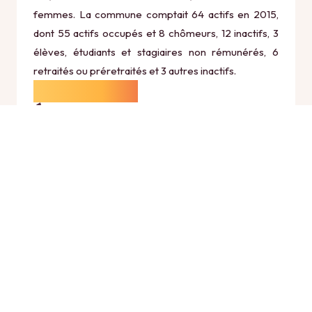
femmes. La commune comptait 64 actifs en 2015,
dont 55 actifs occupés et 8 chômeurs, 12 inactifs, 3
élèves, étudiants et stagiaires non rémunérés, 6
retraités ou préretraités et 3 autres inactifs.
Économie
Au 31 décembre 2015, Plagne comptait 15
établissements actifs totalisant 4 postes, dont 2
établissements actifs dans le secteur Agriculture,
sylviculture et pêche (0 postes), 0 établissements
actifs dans le secteur Industrie (0 postes), 3
établissements actifs dans le secteur Construction (3
postes), 5 établissements actifs dans le secteur
Commerce, transports et services divers (0 postes)