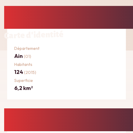
Carte d'identité
Département
Ain
(01)
Habitants
124
(2015)
Superficie
6,2 km
2