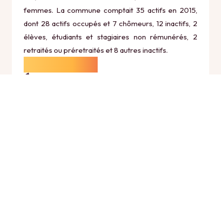
femmes. La commune comptait 35 actifs en 2015,
dont 28 actifs occupés et 7 chômeurs, 12 inactifs, 2
élèves, étudiants et stagiaires non rémunérés, 2
retraités ou préretraités et 8 autres inactifs.
Économie
Au 31 décembre 2015, Ploisy comptait 16
établissements actifs totalisant 283 postes, dont 1
établissements actifs dans le secteur Agriculture,
sylviculture et pêche (5 postes), 2 établissements
actifs dans le secteur Industrie (17 postes), 1
établissements actifs dans le secteur Construction
(0 postes), 11 établissements actifs dans le secteur
Commerce, transports et services divers (259