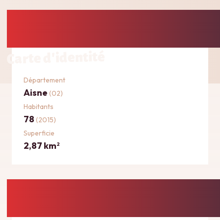
Carte d'identité
Département
Aisne
(02)
Habitants
78
(2015)
Superficie
2,87 km
2