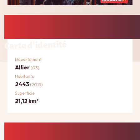
Carte d'identité
Département
Allier
(03)
Habitants
2443
(2015)
Superficie
21,12 km
2