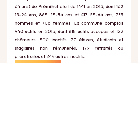
64 ans) de Prémilhat était de 1441 en 2015, dont 162
15-24 ans, 865 25-54 ans et 413 55-64 ans, 733
hommes et 708 femmes. La commune comptait
940 actifs en 2015, dont 818 actifs occupés et 122
chômeurs, 500 inactifs, 77 élèves, étudiants et
stagiaires non rémunérés, 179 retraités ou
préretraités et 244 autres inactifs.
Économie
Au 31 décembre 2015, Prémilhat comptait 176
établissements actifs totalisant 1240 postes, dont 11
établissements actifs dans le secteur Agriculture,
sylviculture et pêche (0 postes), 16 établissements
actifs dans le secteur Industrie (187 postes), 26