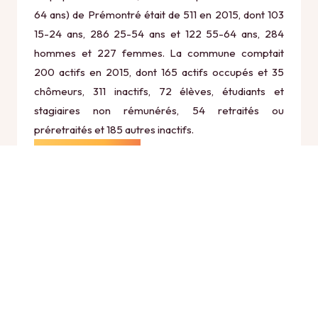
64 ans) de Prémontré était de 511 en 2015, dont 103
15-24 ans, 286 25-54 ans et 122 55-64 ans, 284
hommes et 227 femmes. La commune comptait
200 actifs en 2015, dont 165 actifs occupés et 35
chômeurs, 311 inactifs, 72 élèves, étudiants et
stagiaires non rémunérés, 54 retraités ou
préretraités et 185 autres inactifs.
Économie
Au 31 décembre 2015, Prémontré comptait 19
établissements actifs totalisant 949 postes, dont 3
établissements actifs dans le secteur Agriculture,
sylviculture et pêche (0 postes), 2 établissements
actifs dans le secteur Industrie (0 postes), 3