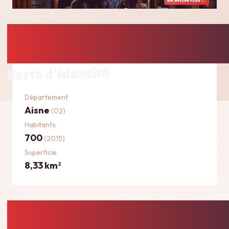
Carte d'identité
Département
Aisne
(02)
Habitants
700
(2015)
Superficie
8,33 km
2